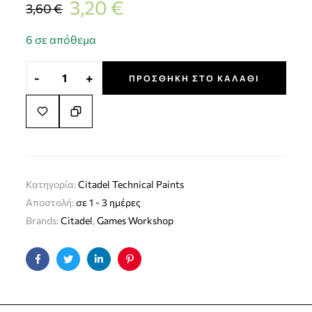
3,20
€
3,60
€
6 σε απόθεμα
-
+
ΠΡΟΣΘΉΚΗ ΣΤΟ ΚΑΛΆΘΙ
Κατηγορία:
Citadel Technical Paints
Αποστολή:
σε 1 - 3 ημέρες
Brands:
Citadel
,
Games Workshop
Facebook
Twitter
Linkedin
Pinterest