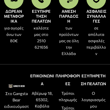
ΔΩΡΕΑΝ
ΕΞΥΠΗΡΕ
ΑΜΕΣΗ
ΑΣΦΑΛΕΙΣ
ΜΕΤΑΦΟΡ
ΤΗΣΗ
ΠΑΡΑΔΟΣ
ΣΥΝΑΛΛΑ
ΙΚΑ
ΠΕΛΑΤΩΝ
Η
ΓΕΣ
για αγορές
καλέστε
των
σε
άνω των
μας στο
προϊόντων
απόλυτα
80€
2510
μας σε όλη
ασφαλές
621656
την
περιβάλλο
Ελλάδα
ν
ΕΠΙΚΟΙΝΩΝΙ
ΠΛΗΡΟΦΟΡΙ
ΕΞΥΠΗΡΕΤΗ
Α
ΕΣ
ΣΗ ΠΕΛΑΤΩΝ
Αβέρωφ 18,
Τρόποι
Ο
Στο Gangsta
65302,
πληρωμής
λογαριασμός
Bear
Καβάλα
μου
ειδικευόμαστ
Τρόποι