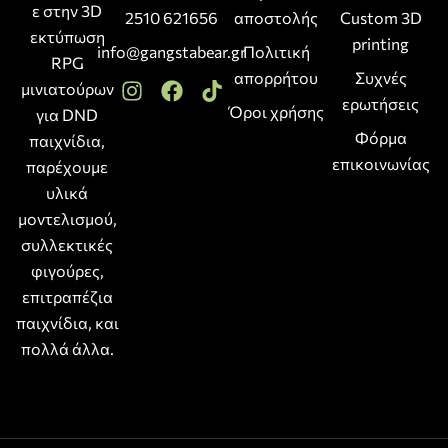
ε στην 3D
2510 621656
αποστολής
Custom 3D
εκτύπωση
printing
info@gangstabear.gr
Πολιτική
RPG
απορρήτου
Συχνές
μινιατούρων
ερωτήσεις
Όροι χρήσης
για DND
Φόρμα
παιχνίδια,
επικοινωνίας
παρέχουμε
υλικά
μοντελισμού,
συλλεκτικές
φιγούρες,
επιτραπέζια
παιχνίδια, και
πολλά άλλα.