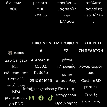
άνω των
μας στο
προϊόντων
απόλυτα
80€
2510
μας σε όλη
ασφαλές
621656
την
περιβάλλο
Ελλάδα
ν
ΕΠΙΚΟΙΝΩΝΙ
ΠΛΗΡΟΦΟΡΙ
ΕΞΥΠΗΡΕΤΗ
Α
ΕΣ
ΣΗ ΠΕΛΑΤΩΝ
Αβέρωφ 18,
Τρόποι
Ο
Στο Gangsta
65302,
πληρωμής
λογαριασμός
Bear
Καβάλα
μου
ειδικευόμαστ
Τρόποι
ε στην 3D
2510 621656
αποστολής
Custom 3D
εκτύπωση
printing
info@gangstabear.gr
Πολιτική
RPG
απορρήτου
Συχνές
μινιατούρων
ερωτήσεις
Όροι χρήσης
για DND