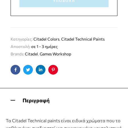
ΥΠΟΒΟΛΉ
Κατηγορίες:
Citadel Colors
,
Citadel Technical Paints
Αποστολή:
σε 1 - 3 ημέρες
Brands:
Citadel
,
Games Workshop
Facebook
Twitter
Linkedin
Pinterest
Περιγραφή
Τα Citadel Technical paints είναι ειδικά χρώματα που το
καθένα έχει σχεδιαστεί για συγκεκριμένο μοντελιστικό