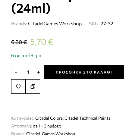
(24ml)
Brands:
Citadel
Games Workshop
SKU:
27-32
5,70
€
6,30
€
6 σε απόθεμα
-
+
ΠΡΟΣΘΉΚΗ ΣΤΟ ΚΑΛΆΘΙ
Κατηγορίες:
Citadel Colors
,
Citadel Technical Paints
Αποστολή:
σε 1 - 3 ημέρες
Brands:
Citadel
,
Games Workshop