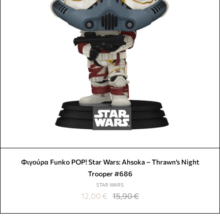
Φιγούρα Funko POP! Star Wars: Ahsoka – Thrawn’s Night
Trooper #686
STAR WARS
12,00
€
15,90
€