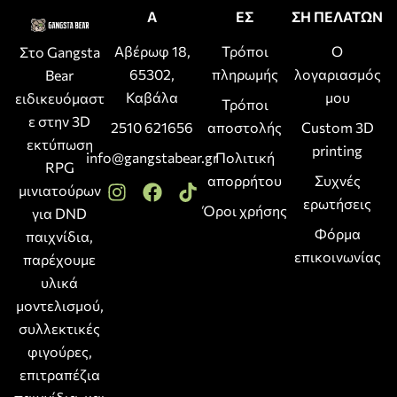
Α
ΕΣ
ΣΗ ΠΕΛΑΤΩΝ
Αβέρωφ 18,
Τρόποι
Ο
Στο Gangsta
65302,
πληρωμής
λογαριασμός
Bear
Καβάλα
μου
ειδικευόμαστ
Τρόποι
ε στην 3D
2510 621656
αποστολής
Custom 3D
εκτύπωση
printing
info@gangstabear.gr
Πολιτική
RPG
απορρήτου
Συχνές
μινιατούρων
ερωτήσεις
Όροι χρήσης
για DND
Φόρμα
παιχνίδια,
επικοινωνίας
παρέχουμε
υλικά
μοντελισμού,
συλλεκτικές
φιγούρες,
επιτραπέζια