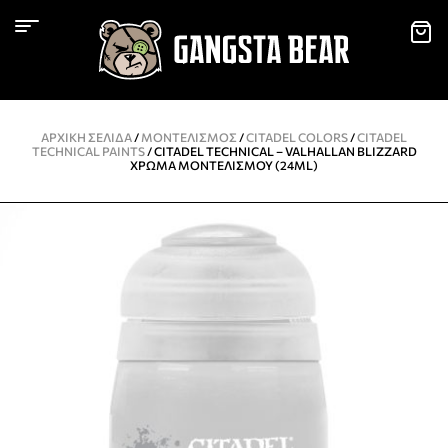
ΑΡΧΙΚΉ ΣΕΛΊΔΑ
/
ΜΟΝΤΕΛΙΣΜΌΣ
/
CITADEL COLORS
/
CITADEL
TECHNICAL PAINTS
/ CITADEL TECHNICAL – VALHALLAN BLIZZARD
ΧΡΏΜΑ ΜΟΝΤΕΛΙΣΜΟΎ (24ML)