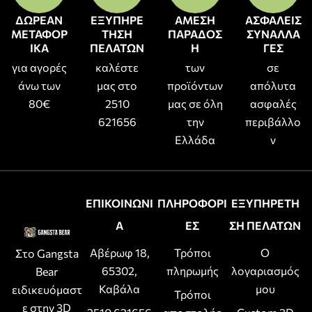
ΔΩΡΕΑΝ
ΕΞΥΠΗΡΕ
ΑΜΕΣΗ
ΑΣΦΑΛΕΙΣ
ΜΕΤΑΦΟΡ
ΤΗΣΗ
ΠΑΡΑΔΟΣ
ΣΥΝΑΛΛΑ
ΙΚΑ
ΠΕΛΑΤΩΝ
Η
ΓΕΣ
για αγορές
καλέστε
των
σε
άνω των
μας στο
προϊόντων
απόλυτα
80€
2510
μας σε όλη
ασφαλές
621656
την
περιβάλλο
Ελλάδα
ν
ΕΠΙΚΟΙΝΩΝΙ
ΠΛΗΡΟΦΟΡΙ
ΕΞΥΠΗΡΕΤΗ
Α
ΕΣ
ΣΗ ΠΕΛΑΤΩΝ
Αβέρωφ 18,
Τρόποι
Ο
Στο Gangsta
65302,
πληρωμής
λογαριασμός
Bear
Καβάλα
μου
ειδικευόμαστ
Τρόποι
ε στην 3D