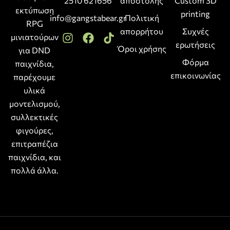
2510 621656
αποστολής
Custom 3D
εκτύπωση
printing
info@gangstabear.gr
Πολιτική
RPG
απορρήτου
Συχνές
μινιατούρων
ερωτήσεις
Όροι χρήσης
για DND
Φόρμα
παιχνίδια,
επικοινωνίας
παρέχουμε
υλικά
μοντελισμού,
συλλεκτικές
φιγούρες,
επιτραπέζια
παιχνίδια, και
πολλά άλλα.