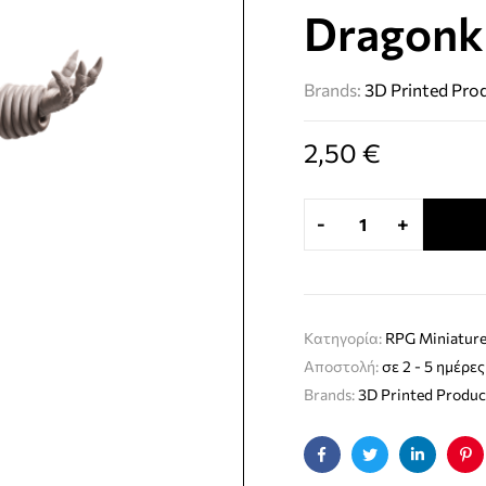
Dragonk
Brands:
3D Printed Pro
2,50
€
-
+
Κατηγορία:
RPG Miniature
Αποστολή:
σε 2 - 5 ημέρες
Brands:
3D Printed Produc
Facebook
Twitter
Linkedin
Pin