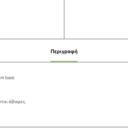
Περιγραφή
mm base
νται άβαφες.