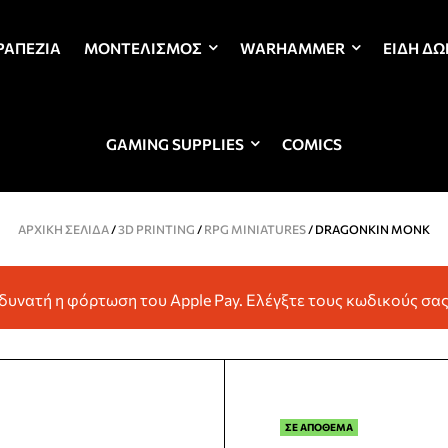
ΡΑΠΈΖΙΑ
ΜΟΝΤΕΛΙΣΜΌΣ
WARHAMMER
ΕΊΔΗ Δ
GAMING SUPPLIES
COMICS
ΑΡΧΙΚΉ ΣΕΛΊΔΑ
/
3D PRINTING
/
RPG MINIATURES
/ DRAGONKIN MONK
ν δυνατή η φόρτωση του Apple Pay. Ελέγξτε τους κωδικούς σας
ΣΕ ΑΠΟΘΕΜΑ