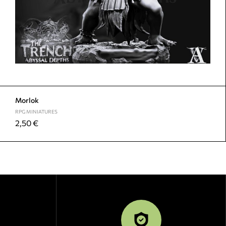
Morlok
RPG MINIATURES
2,50
€