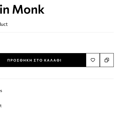
in Monk
3,20
€
2,50
€
duct
ΠΡΟΣΘΉΚΗ ΣΤΟ ΚΑΛΆΘΙ
s
t
terest