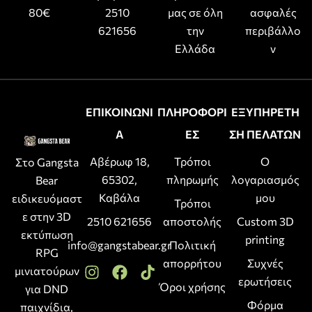
80€
2510
μας σε όλη
ασφαλές
621656
την
περιβάλλο
Ελλάδα
ν
ΕΠΙΚΟΙΝΩΝΙ
ΠΛΗΡΟΦΟΡΙ
ΕΞΥΠΗΡΕΤΗ
Α
ΕΣ
ΣΗ ΠΕΛΑΤΩΝ
Αβέρωφ 18,
Τρόποι
Ο
Στο Gangsta
65302,
πληρωμής
λογαριασμός
Bear
Καβάλα
μου
ειδικευόμαστ
Τρόποι
ε στην 3D
2510 621656
αποστολής
Custom 3D
εκτύπωση
printing
info@gangstabear.gr
Πολιτική
RPG
απορρήτου
Συχνές
μινιατούρων
ερωτήσεις
Όροι χρήσης
για DND
Φόρμα
παιχνίδια,