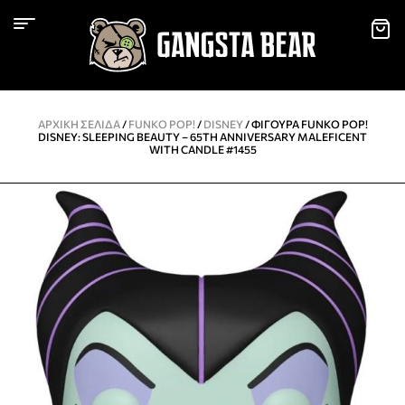
ΑΡΧΙΚΉ ΣΕΛΊΔΑ
/
FUNKO POP!
/
DISNEY
/ ΦΙΓΟΎΡΑ FUNKO POP!
DISNEY: SLEEPING BEAUTY – 65TH ANNIVERSARY MALEFICENT
WITH CANDLE #1455