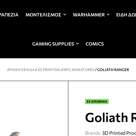
ΡΑΠΈΖΙΑ
ΜΟΝΤΕΛΙΣΜΌΣ
WARHAMMER
ΕΊΔΗ Δ
GAMING SUPPLIES
COMICS
ΑΡΧΙΚΉ ΣΕΛΊΔΑ
/
3D PRINTING
/
RPG MINIATURES
/ GOLIATH RANGER
ΣΕ ΑΠΟΘΕΜΑ
Goliath 
Brands:
3D Printed Pro