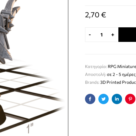
2,70
€
-
+
Κατηγορία:
RPG Miniature
Αποστολή:
σε 2 - 5 ημέρες
Brands:
3D Printed Produc
Facebook
Twitter
Linkedin
Pin