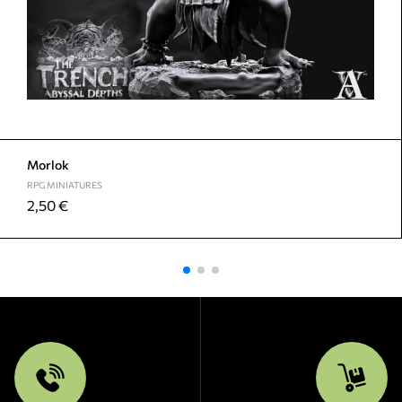
Morlok
RPG MINIATURES
2,50
€