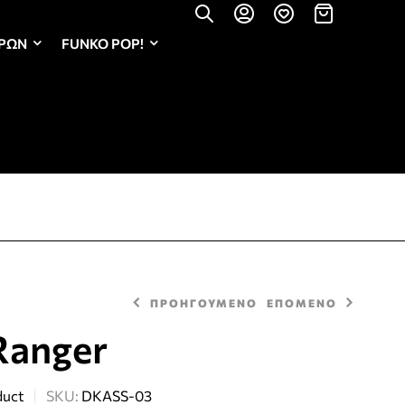
ΏΡΩΝ
FUNKO POP!
ΠΡΟΗΓΟΥΜΕΝΟ
ΕΠΟΜΕΝΟ
Ranger
2,30
€
2,50
€
duct
SKU:
DKASS-03