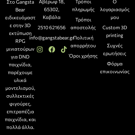
Αβέρωφ 18,
Τρόποι
Ο
Στο Gangsta
65302,
πληρωμής
λογαριασμός
Bear
Καβάλα
μου
ειδικευόμαστ
Τρόποι
ε στην 3D
2510 621656
αποστολής
Custom 3D
εκτύπωση
printing
info@gangstabear.gr
Πολιτική
RPG
απορρήτου
Συχνές
μινιατούρων
ερωτήσεις
Όροι χρήσης
για DND
Φόρμα
παιχνίδια,
επικοινωνίας
παρέχουμε
υλικά
μοντελισμού,
συλλεκτικές
φιγούρες,
επιτραπέζια
παιχνίδια, και
πολλά άλλα.