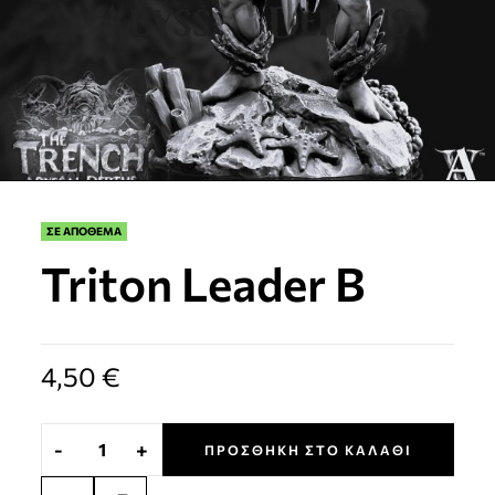
ΣΕ ΑΠΟΘΕΜΑ
Triton Leader B
4,50
€
-
+
ΠΡΟΣΘΉΚΗ ΣΤΟ ΚΑΛΆΘΙ