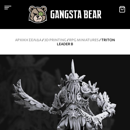
ΑΡΧΙΚΉ ΣΕΛΊΔΑ
/
3D PRINTING
/
RPG MINIATURES
/ TRITON
LEADER B