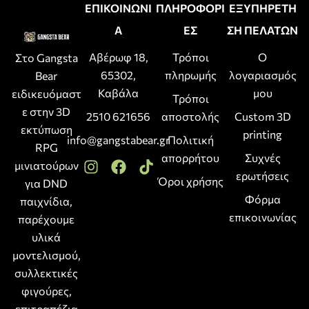
ΕΠΙΚΟΙΝΩΝΙ
ΠΛΗΡΟΦΟΡΙ
ΕΞΥΠΗΡΕΤΗ
Α
ΕΣ
ΣΗ ΠΕΛΑΤΩΝ
Αβέρωφ 18,
Τρόποι
Ο
Στο Gangsta
65302,
πληρωμής
λογαριασμός
Bear
Καβάλα
μου
ειδικευόμαστ
Τρόποι
ε στην 3D
2510 621656
αποστολής
Custom 3D
εκτύπωση
printing
info@gangstabear.gr
Πολιτική
RPG
απορρήτου
Συχνές
μινιατούρων
ερωτήσεις
Όροι χρήσης
για DND
Φόρμα
παιχνίδια,
επικοινωνίας
παρέχουμε
υλικά
μοντελισμού,
συλλεκτικές
φιγούρες,
επιτραπέζια