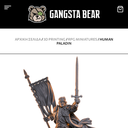
ΑΡΧΙΚΉ ΣΕΛΊΔΑ
/
3D PRINTING
/
RPG MINIATURES
/ HUMAN
PALADIN