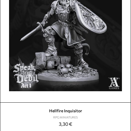
Hellfire Inquisitor
RPG MINIATURES
3,30
€