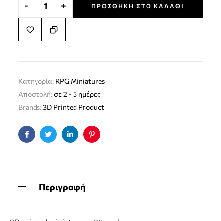
-
+
ΠΡΟΣΘΉΚΗ ΣΤΟ ΚΑΛΆΘΙ
Κατηγορία:
RPG Miniatures
Αποστολή:
σε 2 - 5 ημέρες
Brands:
3D Printed Product
Facebook
Twitter
Linkedin
Pinterest
Περιγραφή