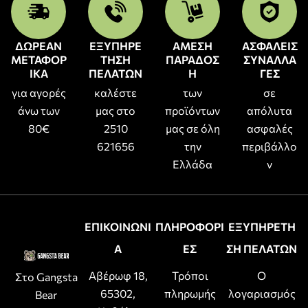
ΔΩΡΕΑΝ
ΕΞΥΠΗΡΕ
ΑΜΕΣΗ
ΑΣΦΑΛΕΙΣ
ΜΕΤΑΦΟΡ
ΤΗΣΗ
ΠΑΡΑΔΟΣ
ΣΥΝΑΛΛΑ
ΙΚΑ
ΠΕΛΑΤΩΝ
Η
ΓΕΣ
για αγορές
καλέστε
των
σε
άνω των
μας στο
προϊόντων
απόλυτα
80€
2510
μας σε όλη
ασφαλές
621656
την
περιβάλλο
Ελλάδα
ν
ΕΠΙΚΟΙΝΩΝΙ
ΠΛΗΡΟΦΟΡΙ
ΕΞΥΠΗΡΕΤΗ
Α
ΕΣ
ΣΗ ΠΕΛΑΤΩΝ
Αβέρωφ 18,
Τρόποι
Ο
Στο Gangsta
65302,
πληρωμής
λογαριασμός
Bear