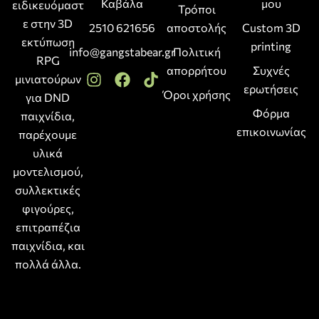
Καβάλα
μου
ειδικευόμαστ
Τρόποι
ε στην 3D
2510 621656
αποστολής
Custom 3D
εκτύπωση
printing
info@gangstabear.gr
Πολιτική
RPG
απορρήτου
Συχνές
μινιατούρων
ερωτήσεις
Όροι χρήσης
για DND
Φόρμα
παιχνίδια,
επικοινωνίας
παρέχουμε
υλικά
μοντελισμού,
συλλεκτικές
φιγούρες,
επιτραπέζια
παιχνίδια, και
πολλά άλλα.