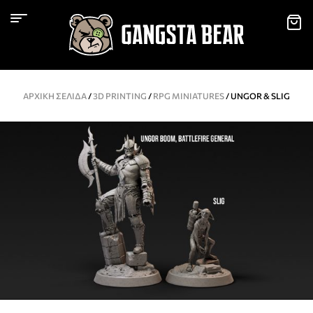
ΑΡΧΙΚΉ ΣΕΛΊΔΑ
/
3D PRINTING
/
RPG MINIATURES
/ UNGOR & SLIG