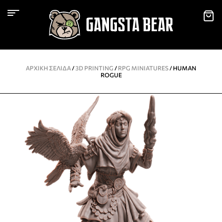
ΑΡΧΙΚΉ ΣΕΛΊΔΑ
/
3D PRINTING
/
RPG MINIATURES
/ HUMAN
ROGUE