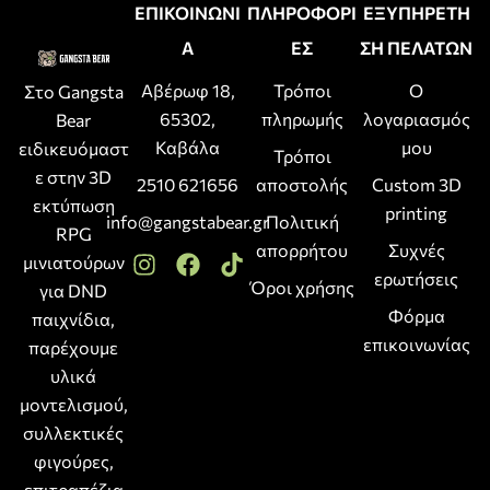
ΕΠΙΚΟΙΝΩΝΙ
ΠΛΗΡΟΦΟΡΙ
ΕΞΥΠΗΡΕΤΗ
Α
ΕΣ
ΣΗ ΠΕΛΑΤΩΝ
Αβέρωφ 18,
Τρόποι
Ο
Στο Gangsta
65302,
πληρωμής
λογαριασμός
Bear
Καβάλα
μου
ειδικευόμαστ
Τρόποι
ε στην 3D
2510 621656
αποστολής
Custom 3D
εκτύπωση
printing
info@gangstabear.gr
Πολιτική
RPG
απορρήτου
Συχνές
μινιατούρων
ερωτήσεις
Όροι χρήσης
για DND
Φόρμα
παιχνίδια,
επικοινωνίας
παρέχουμε
υλικά
μοντελισμού,
συλλεκτικές
φιγούρες,
επιτραπέζια