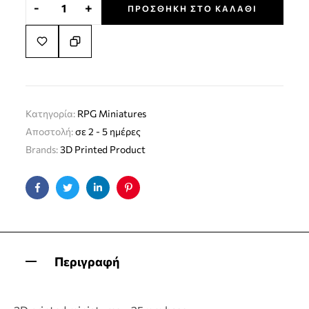
-
+
ΠΡΟΣΘΉΚΗ ΣΤΟ ΚΑΛΆΘΙ
Κατηγορία:
RPG Miniatures
Αποστολή:
σε 2 - 5 ημέρες
Brands:
3D Printed Product
Facebook
Twitter
Linkedin
Pinterest
Περιγραφή