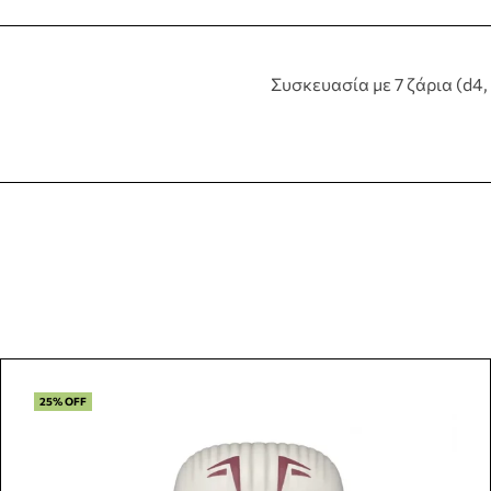
Συσκευασία με 7 ζάρια (d4, 
25% OFF