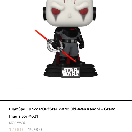
Φιγούρα Funko POP! Star Wars: Obi-Wan Kenobi – Grand
Inquisitor #631
STAR WARS
12,00
€
15,90
€