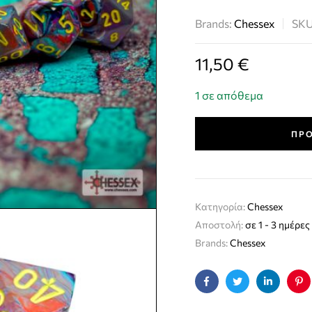
Brands:
Chessex
SK
11,50
€
1 σε απόθεμα
ΠΡΟ
Κατηγορία:
Chessex
Αποστολή:
σε 1 - 3 ημέρες
Brands:
Chessex
Facebook
Twitter
Linkedin
Pin