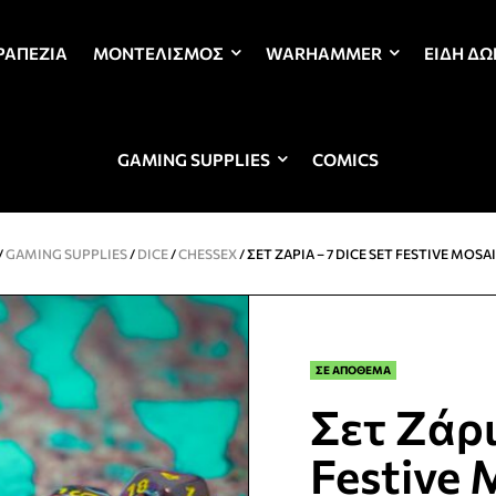
ΡΑΠΈΖΙΑ
ΜΟΝΤΕΛΙΣΜΌΣ
WARHAMMER
ΕΊΔΗ Δ
GAMING SUPPLIES
COMICS
/
GAMING SUPPLIES
/
DICE
/
CHESSEX
/ ΣΕΤ ΖΆΡΙΑ – 7 DICE SET FESTIVE MOS
ΣΕ ΑΠΟΘΕΜΑ
Σετ Ζάρι
Festive 