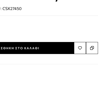
U:
CSX27450
ΣΘΉΚΗ ΣΤΟ ΚΑΛΆΘΙ
terest