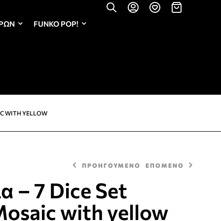
ΏΡΩΝ
FUNKO POP!
AIC WITH YELLOW
ΠΡΟΗΓΟΥΜΕΝΟ
ΕΠΟΜΕΝΟ
α – 7 Dice Set
Mosaic with yellow
11,50
11,50
€
€