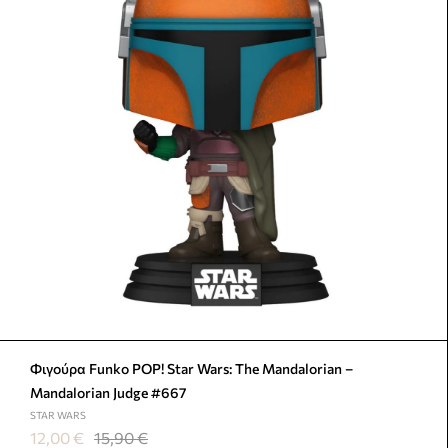
Φιγούρα Funko POP! Star Wars: The Mandalorian –
Mandalorian Judge #667
STAR WARS
12,00
€
15,90
€