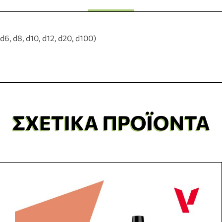
d6, d8, d10, d12, d20, d100)
ΣΧΕΤΙΚΆ ΠΡΟΪΌΝΤΑ