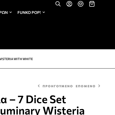
ΏΡΩΝ
FUNKO POP!
 WISTERIA WITH WHITE
ΠΡΟΗΓΟΥΜΕΝΟ
ΕΠΟΜΕΝΟ
α – 7 Dice Set
uminary Wisteria
11,50
11,50
€
€