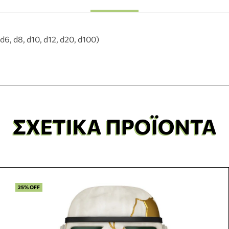
d6, d8, d10, d12, d20, d100)
ΣΧΕΤΙΚΆ ΠΡΟΪΌΝΤΑ
25% OFF