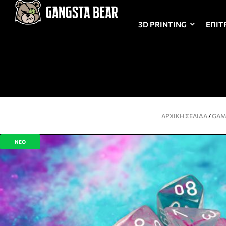
3D PRINTING
ΕΠΙΤ
ΑΡΧΙΚΉ ΣΕΛΊΔΑ
/
GAM
ΝΕΟ