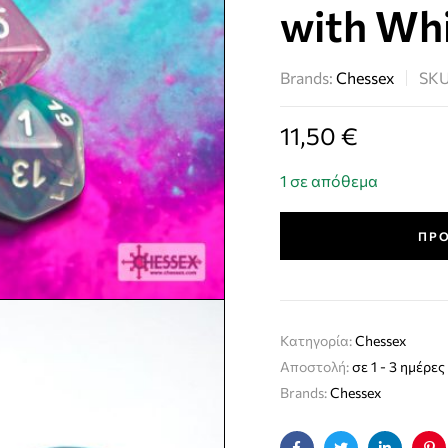
with Wh
Brands:
Chessex
SK
11,50
€
1 σε απόθεμα
ΠΡΟ
Κατηγορία:
Chessex
Αποστολή:
σε 1 - 3 ημέρες
Brands:
Chessex