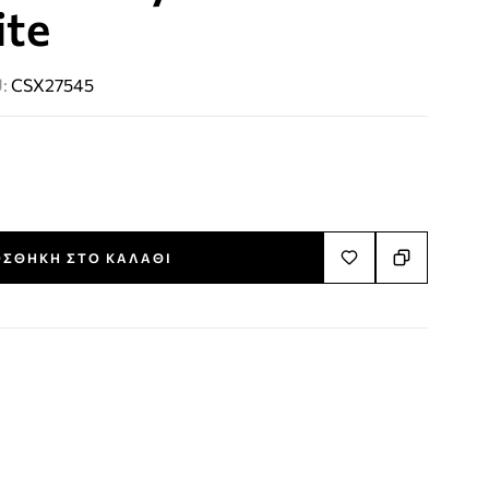
ite
U:
CSX27545
ΣΘΉΚΗ ΣΤΟ ΚΑΛΆΘΙ