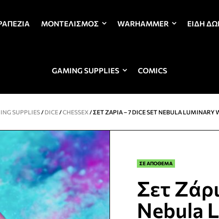
ΡΑΠΈΖΙΑ
ΜΟΝΤΕΛΙΣΜΌΣ
WARHAMMER
ΕΊΔΗ Δ
GAMING SUPPLIES
COMICS
ING SUPPLIES
/
DICE
/
CHESSEX
/ ΣΕΤ ΖΆΡΙΑ – 7 DICE SET NEBULA LUMINARY
ΣΕ ΑΠΟΘΕΜΑ
Σετ Ζάρι
Nebula L