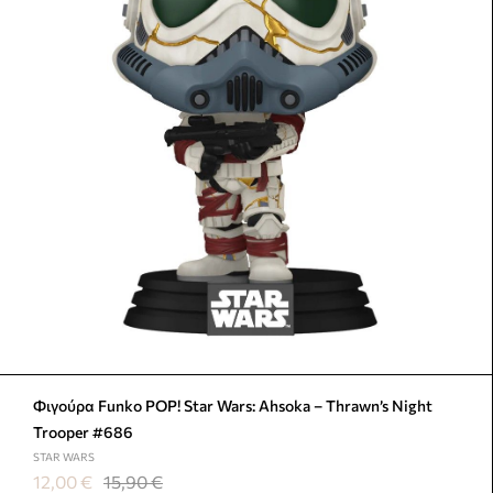
Φιγούρα Funko POP! Star Wars: Ahsoka – Thrawn’s Night
Trooper #686
STAR WARS
12,00
€
15,90
€