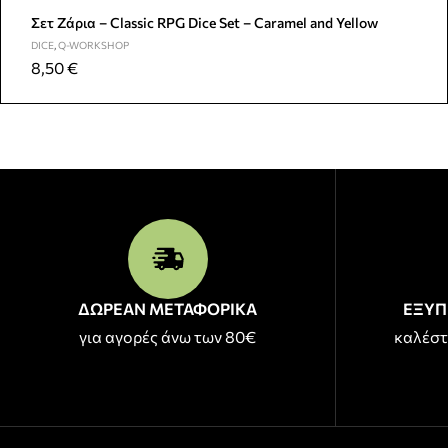
Σετ Ζάρια – Classic RPG Dice Set – Caramel and Yellow
DICE
,
Q-WORKSHOP
8,50
€
ΔΩΡΕΑΝ ΜΕΤΑΦΟΡΙΚΑ
ΕΞΥΠ
για αγορές άνω των 80€
καλέστ