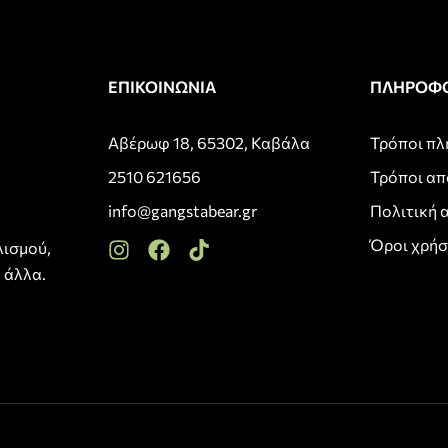
ΕΠΙΚΟΙΝΩΝΙΑ
ΠΛΗΡΟΦΟ
Αβέρωφ 18, 65302, Καβάλα
Τρόποι π
2510 621656
Τρόποι α
info@gangstabear.gr
Πολιτική 
Όροι χρή
λισμού,
 άλλα.