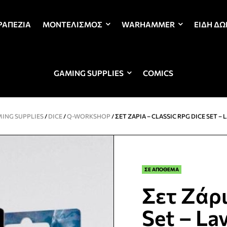
ΡΑΠΈΖΙΑ
ΜΟΝΤΕΛΙΣΜΌΣ
WARHAMMER
ΕΊΔΗ Δ
GAMING SUPPLIES
COMICS
ING SUPPLIES
/
DICE
/
Q-WORKSHOP
/ ΣΕΤ ΖΆΡΙΑ – CLASSIC RPG DICE SET 
ΣΕ ΑΠΟΘΕΜΑ
Σετ Ζάρι
Set – La