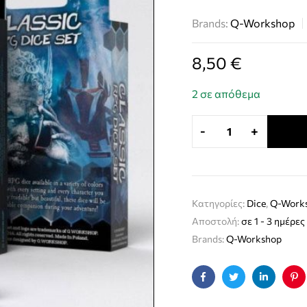
Brands:
Q-Workshop
8,50
€
2 σε απόθεμα
-
+
Κατηγορίες:
Dice
,
Q-Work
Αποστολή:
σε 1 - 3 ημέρες
Brands:
Q-Workshop
Facebook
Twitter
Linkedin
Pin