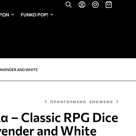
ΏΡΩΝ
FUNKO POP!
– LAVENDER AND WHITE
ΠΡΟΗΓΟΥΜΕΝΟ
ΕΠΟΜΕΝΟ
α – Classic RPG Dice
vender and White
8,50
€
8,50
€