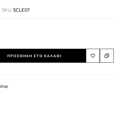
SKU:
SCLE07
ΠΡΟΣΘΉΚΗ ΣΤΟ ΚΑΛΆΘΙ
shop
terest