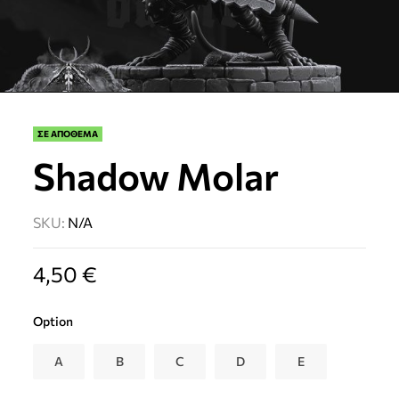
ΣΕ ΑΠΟΘΕΜΑ
Shadow Molar
SKU:
N/A
4,50
€
Option
A
B
C
D
E