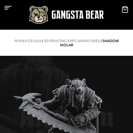
ΑΡΧΙΚΉ ΣΕΛΊΔΑ
/
3D PRINTING
/
RPG MINIATURES
/ SHADOW
MOLAR