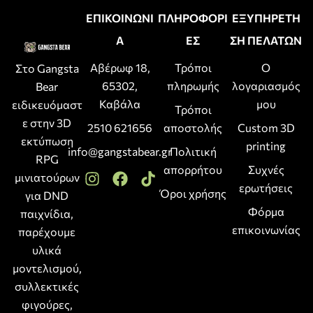
ΕΠΙΚΟΙΝΩΝΙ
ΠΛΗΡΟΦΟΡΙ
ΕΞΥΠΗΡΕΤΗ
Α
ΕΣ
ΣΗ ΠΕΛΑΤΩΝ
Αβέρωφ 18,
Τρόποι
Ο
Στο Gangsta
65302,
πληρωμής
λογαριασμός
Bear
Καβάλα
μου
ειδικευόμαστ
Τρόποι
ε στην 3D
2510 621656
αποστολής
Custom 3D
εκτύπωση
printing
info@gangstabear.gr
Πολιτική
RPG
απορρήτου
Συχνές
μινιατούρων
ερωτήσεις
Όροι χρήσης
για DND
Φόρμα
παιχνίδια,
επικοινωνίας
παρέχουμε
υλικά
μοντελισμού,
συλλεκτικές
φιγούρες,