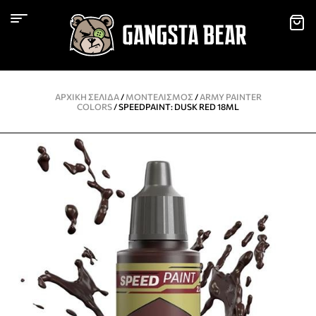
ΑΡΧΙΚΉ ΣΕΛΊΔΑ
/
ΜΟΝΤΕΛΙΣΜΌΣ
/
ARMY PAINTER
COLORS
/ SPEEDPAINT: DUSK RED 18ML