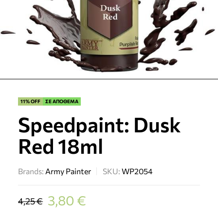
11% OFF
ΣΕ ΑΠΟΘΕΜΑ
Speedpaint: Dusk
Red 18ml
Brands:
Army Painter
SKU:
WP2054
3,80
€
4,25
€