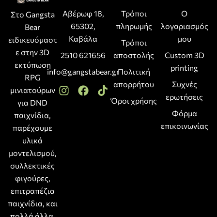
Αβέρωφ 18,
Τρόποι
Ο
Στο Gangsta
65302,
πληρωμής
λογαριασμός
Bear
Καβάλα
μου
ειδικευόμαστ
Τρόποι
ε στην 3D
2510 621656
αποστολής
Custom 3D
εκτύπωση
printing
info@gangstabear.gr
Πολιτική
RPG
απορρήτου
Συχνές
μινιατούρων
ερωτήσεις
Όροι χρήσης
για DND
Φόρμα
παιχνίδια,
επικοινωνίας
παρέχουμε
υλικά
μοντελισμού,
συλλεκτικές
φιγούρες,
επιτραπέζια
παιχνίδια, και
πολλά άλλα.