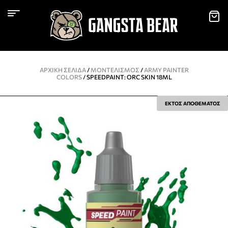
ΑΡΧΙΚΉ ΣΕΛΊΔΑ
/
ΜΟΝΤΕΛΙΣΜΌΣ
/
ARMY PAINTER
COLORS
/ SPEEDPAINT: ORC SKIN 18ML
ΕΚΤΟΣ ΑΠΟΘΕΜΑΤΟΣ