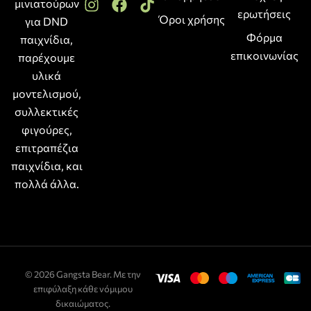
μινιατούρων
ερωτήσεις
Όροι χρήσης
για DND
Φόρμα
παιχνίδια,
επικοινωνίας
παρέχουμε
υλικά
μοντελισμού,
συλλεκτικές
φιγούρες,
επιτραπέζια
παιχνίδια, και
πολλά άλλα.
© 2026 Gangsta Bear. Με την
επιφύλαξη κάθε νόμιμου
δικαιώματος.