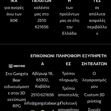
ΙΚΑ
ΠΕΛΑΤΩΝ
Η
ΓΕΣ
για αγορές
καλέστε
των
σε
άνω των
μας στο
προϊόντων
απόλυτα
80€
2510
μας σε όλη
ασφαλές
621656
την
περιβάλλο
Ελλάδα
ν
ΕΠΙΚΟΙΝΩΝΙ
ΠΛΗΡΟΦΟΡΙ
ΕΞΥΠΗΡΕΤΗ
Α
ΕΣ
ΣΗ ΠΕΛΑΤΩΝ
Αβέρωφ 18,
Τρόποι
Ο
Στο Gangsta
65302,
πληρωμής
λογαριασμός
Bear
Καβάλα
μου
ειδικευόμαστ
Τρόποι
ε στην 3D
2510 621656
αποστολής
Custom 3D
εκτύπωση
printing
info@gangstabear.gr
Πολιτική
RPG
απορρήτου
Συχνές