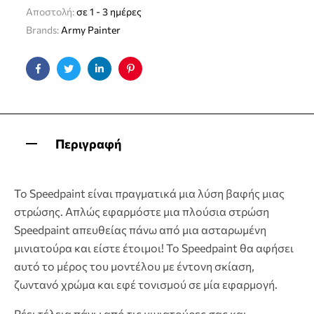
Αποστολή:
σε 1 - 3 ημέρες
Brands:
Army Painter
Facebook
Twitter
Linkedin
Pinterest
Περιγραφή
Το Speedpaint είναι πραγματικά μια λύση βαφής μιας
στρώσης. Απλώς εφαρμόστε μια πλούσια στρώση
Speedpaint απευθείας πάνω από μια ασταρωμένη
μινιατούρα και είστε έτοιμοι! Το Speedpaint θα αφήσει
αυτό το μέρος του μοντέλου με έντονη σκίαση,
ζωντανό χρώμα και εφέ τονισμού σε μία εφαρμογή.
Ρέει τέλεια πάνω από τις μινιατούρες σας και