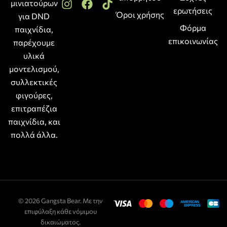
μινιατούρων
ερωτήσεις
Όροι χρήσης
για DND
Φόρμα
παιχνίδια,
επικοινωνίας
παρέχουμε
υλικά
μοντελισμού,
συλλεκτικές
φιγούρες,
επιτραπέζια
παιχνίδια, και
πολλά άλλα.
© 2026 Gangsta Bear. Με την
επιφύλαξη κάθε νόμιμου
δικαιώματος.