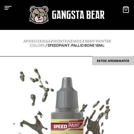
ΑΡΧΙΚΉ ΣΕΛΊΔΑ
/
ΜΟΝΤΕΛΙΣΜΌΣ
/
ARMY PAINTER
COLORS
/ SPEEDPAINT: PALLID BONE 18ML
ΕΚΤΟΣ ΑΠΟΘΕΜΑΤΟΣ