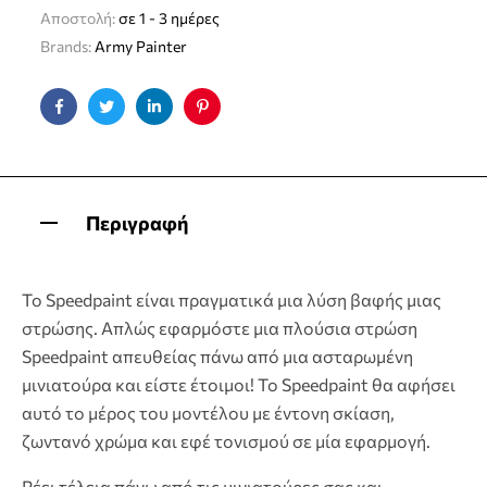
Αποστολή:
σε 1 - 3 ημέρες
Brands:
Army Painter
Facebook
Twitter
Linkedin
Pinterest
Περιγραφή
Το Speedpaint είναι πραγματικά μια λύση βαφής μιας
στρώσης. Απλώς εφαρμόστε μια πλούσια στρώση
Speedpaint απευθείας πάνω από μια ασταρωμένη
μινιατούρα και είστε έτοιμοι! Το Speedpaint θα αφήσει
αυτό το μέρος του μοντέλου με έντονη σκίαση,
ζωντανό χρώμα και εφέ τονισμού σε μία εφαρμογή.
Ρέει τέλεια πάνω από τις μινιατούρες σας και