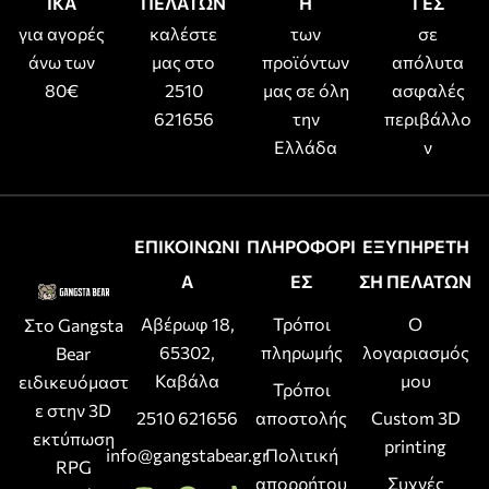
ΙΚΑ
ΠΕΛΑΤΩΝ
Η
ΓΕΣ
για αγορές
καλέστε
των
σε
άνω των
μας στο
προϊόντων
απόλυτα
80€
2510
μας σε όλη
ασφαλές
621656
την
περιβάλλο
Ελλάδα
ν
ΕΠΙΚΟΙΝΩΝΙ
ΠΛΗΡΟΦΟΡΙ
ΕΞΥΠΗΡΕΤΗ
Α
ΕΣ
ΣΗ ΠΕΛΑΤΩΝ
Αβέρωφ 18,
Τρόποι
Ο
Στο Gangsta
65302,
πληρωμής
λογαριασμός
Bear
Καβάλα
μου
ειδικευόμαστ
Τρόποι
ε στην 3D
2510 621656
αποστολής
Custom 3D
εκτύπωση
printing
info@gangstabear.gr
Πολιτική
RPG
απορρήτου
Συχνές