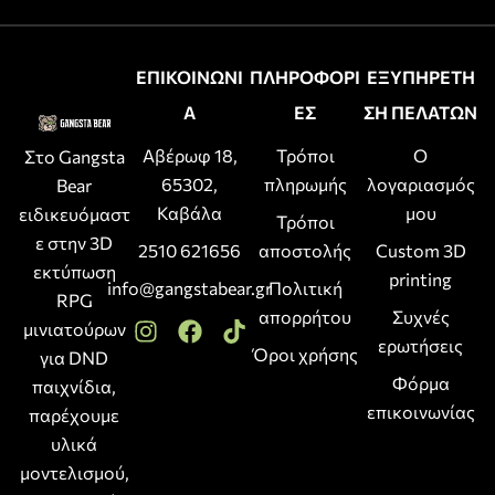
ΕΠΙΚΟΙΝΩΝΙ
ΠΛΗΡΟΦΟΡΙ
ΕΞΥΠΗΡΕΤΗ
Α
ΕΣ
ΣΗ ΠΕΛΑΤΩΝ
Αβέρωφ 18,
Τρόποι
Ο
Στο Gangsta
65302,
πληρωμής
λογαριασμός
Bear
Καβάλα
μου
ειδικευόμαστ
Τρόποι
ε στην 3D
2510 621656
αποστολής
Custom 3D
εκτύπωση
printing
info@gangstabear.gr
Πολιτική
RPG
απορρήτου
Συχνές
μινιατούρων
ερωτήσεις
Όροι χρήσης
για DND
Φόρμα
παιχνίδια,
επικοινωνίας
παρέχουμε
υλικά
μοντελισμού,