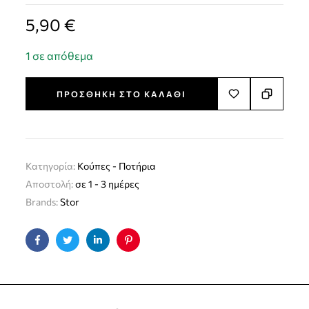
5,90
€
1 σε απόθεμα
ΠΡΟΣΘΉΚΗ ΣΤΟ ΚΑΛΆΘΙ
Κατηγορία:
Kούπες - Ποτήρια
Αποστολή:
σε 1 - 3 ημέρες
Brands:
Stor
Facebook
Twitter
Linkedin
Pinterest