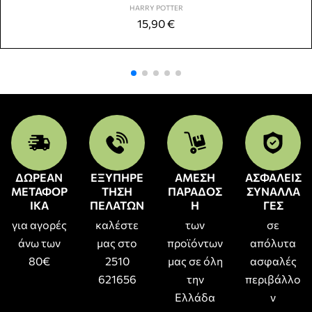
HARRY POTTER
15,90
€
ΔΩΡΕΑΝ
ΕΞΥΠΗΡΕ
ΑΜΕΣΗ
ΑΣΦΑΛΕΙΣ
ΜΕΤΑΦΟΡ
ΤΗΣΗ
ΠΑΡΑΔΟΣ
ΣΥΝΑΛΛΑ
ΙΚΑ
ΠΕΛΑΤΩΝ
Η
ΓΕΣ
για αγορές
καλέστε
των
σε
άνω των
μας στο
προϊόντων
απόλυτα
80€
2510
μας σε όλη
ασφαλές
621656
την
περιβάλλο
Ελλάδα
ν