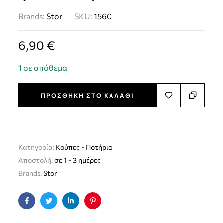
Brands:
Stor
SKU:
1560
6,90
€
1 σε απόθεμα
ΠΡΟΣΘΉΚΗ ΣΤΟ ΚΑΛΆΘΙ
Κατηγορία:
Kούπες - Ποτήρια
Αποστολή:
σε 1 - 3 ημέρες
Brands:
Stor
Facebook
Twitter
Linkedin
Pinterest