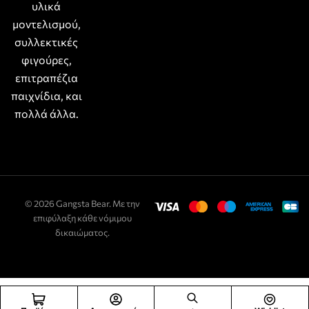
υλικά
μοντελισμού,
συλλεκτικές
φιγούρες,
επιτραπέζια
παιχνίδια, και
πολλά άλλα.
© 2026 Gangsta Bear. Με την
επιφύλαξη κάθε νόμιμου
δικαιώματος.