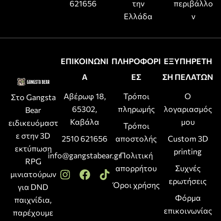
621656
την
περιβάλλο
Ελλάδα
ν
ΕΠΙΚΟΙΝΩΝΙ
ΠΛΗΡΟΦΟΡΙ
ΕΞΥΠΗΡΕΤΗ
Α
ΕΣ
ΣΗ ΠΕΛΑΤΩΝ
Αβέρωφ 18,
Τρόποι
Ο
Στο Gangsta
65302,
πληρωμής
λογαριασμός
Bear
Καβάλα
μου
ειδικευόμαστ
Τρόποι
ε στην 3D
2510 621656
αποστολής
Custom 3D
εκτύπωση
printing
info@gangstabear.gr
Πολιτική
RPG
απορρήτου
Συχνές
μινιατούρων
ερωτήσεις
Όροι χρήσης
για DND
Φόρμα
παιχνίδια,
επικοινωνίας
παρέχουμε