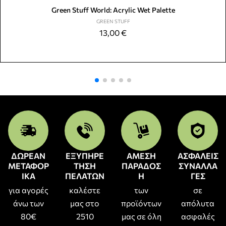
Green Stuff World: Acrylic Wet Palette
GREEN STUFF
13,00
€
ΔΩΡΕΑΝ
ΕΞΥΠΗΡΕ
ΑΜΕΣΗ
ΑΣΦΑΛΕΙΣ
ΜΕΤΑΦΟΡ
ΤΗΣΗ
ΠΑΡΑΔΟΣ
ΣΥΝΑΛΛΑ
ΙΚΑ
ΠΕΛΑΤΩΝ
Η
ΓΕΣ
για αγορές
καλέστε
των
σε
άνω των
μας στο
προϊόντων
απόλυτα
80€
2510
μας σε όλη
ασφαλές