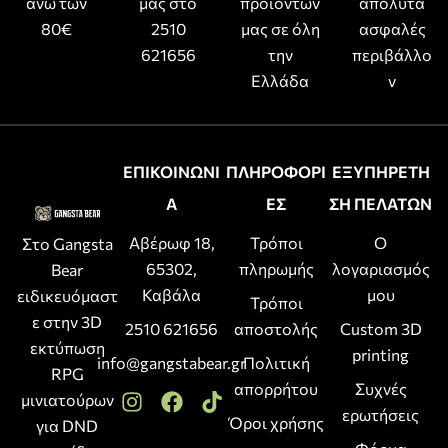
άνω των
μας στο
προϊόντων
απόλυτα
80€
2510
μας σε όλη
ασφαλές
621656
την
περιβάλλο
Ελλάδα
ν
ΕΠΙΚΟΙΝΩΝΙ
ΠΛΗΡΟΦΟΡΙ
ΕΞΥΠΗΡΕΤΗ
Α
ΕΣ
ΣΗ ΠΕΛΑΤΩΝ
Αβέρωφ 18,
Τρόποι
Ο
Στο Gangsta
65302,
πληρωμής
λογαριασμός
Bear
Καβάλα
μου
ειδικευόμαστ
Τρόποι
ε στην 3D
2510 621656
αποστολής
Custom 3D
εκτύπωση
printing
info@gangstabear.gr
Πολιτική
RPG
απορρήτου
Συχνές
μινιατούρων
ερωτήσεις
Όροι χρήσης
για DND