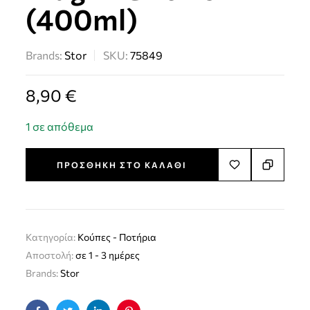
(400ml)
Brands:
Stor
SKU:
75849
8,90
€
1 σε απόθεμα
ΠΡΟΣΘΉΚΗ ΣΤΟ ΚΑΛΆΘΙ
Κατηγορία:
Kούπες - Ποτήρια
Αποστολή:
σε 1 - 3 ημέρες
Brands:
Stor