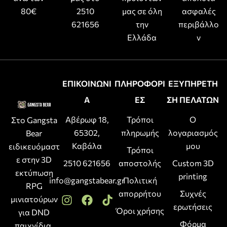
80€
2510
μας σε όλη
ασφαλές
621656
την
περιβάλλο
Ελλάδα
ν
ΕΠΙΚΟΙΝΩΝΙ
ΠΛΗΡΟΦΟΡΙ
ΕΞΥΠΗΡΕΤΗ
Α
ΕΣ
ΣΗ ΠΕΛΑΤΩΝ
Αβέρωφ 18,
Τρόποι
Ο
Στο Gangsta
65302,
πληρωμής
λογαριασμός
Bear
Καβάλα
μου
ειδικευόμαστ
Τρόποι
ε στην 3D
2510 621656
αποστολής
Custom 3D
εκτύπωση
printing
info@gangstabear.gr
Πολιτική
RPG
απορρήτου
Συχνές
μινιατούρων
ερωτήσεις
Όροι χρήσης
για DND
Φόρμα
παιχνίδια,