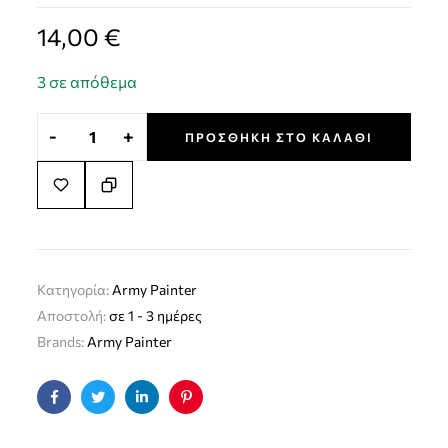
14,00
€
3 σε απόθεμα
-
+
ΠΡΟΣΘΉΚΗ ΣΤΟ ΚΑΛΆΘΙ
Κατηγορία:
Army Painter
Αποστολή:
σε 1 - 3 ημέρες
Brands:
Army Painter
Facebook
Twitter
Linkedin
Pinterest