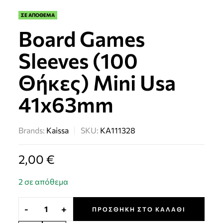
ΣΕ ΑΠΟΘΕΜΑ
Board Games
Sleeves (100
Θήκες) Mini Usa
41x63mm
Brands:
Kaissa
SKU:
KA111328
2,00
€
2 σε απόθεμα
-
+
ΠΡΟΣΘΉΚΗ ΣΤΟ ΚΑΛΆΘΙ