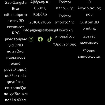
Αβέρωφ 18,
Τρόποι
Ο
Στο Gangsta
65302,
πληρωμής
λογαριασμός
Bear
Καβάλα
μου
ειδικευόμαστ
Τρόποι
ε στην 3D
2510 621656
αποστολής
Custom 3D
εκτύπωση
printing
info@gangstabear.gr
Πολιτική
RPG
απορρήτου
Συχνές
μινιατούρων
ερωτήσεις
Όροι χρήσης
για DND
Φόρμα
παιχνίδια,
επικοινωνίας
παρέχουμε
υλικά
μοντελισμού,
συλλεκτικές
φιγούρες,
επιτραπέζια
παιχνίδια, και
πολλά άλλα.