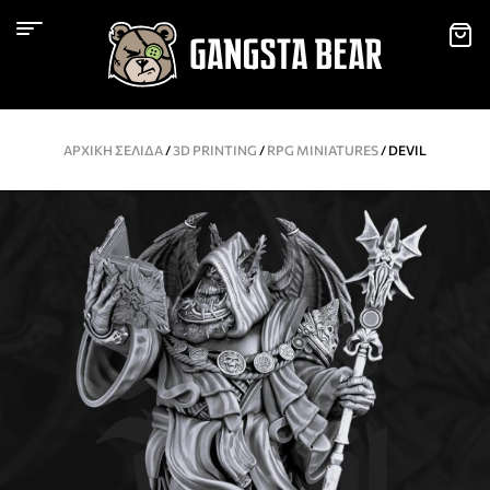
ΑΡΧΙΚΉ ΣΕΛΊΔΑ
/
3D PRINTING
/
RPG MINIATURES
/ DEVIL