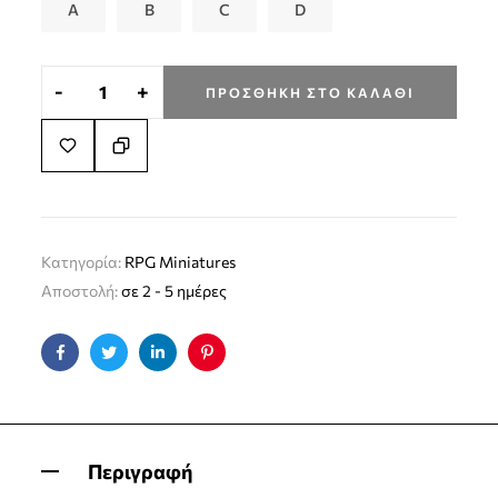
A
B
C
D
-
+
ΠΡΟΣΘΉΚΗ ΣΤΟ ΚΑΛΆΘΙ
Κατηγορία:
RPG Miniatures
Αποστολή:
σε 2 - 5 ημέρες
Facebook
Twitter
Linkedin
Pinterest
Περιγραφή