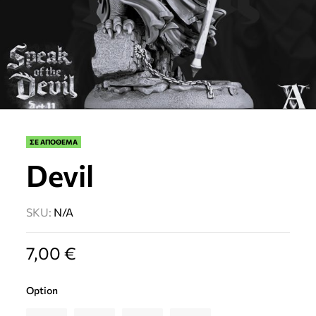
ΣΕ ΑΠΟΘΕΜΑ
Devil
SKU:
N/A
7,00
€
Option