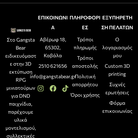
ΕΠΙΚΟΙΝΩΝΙ
ΠΛΗΡΟΦΟΡΙ
ΕΞΥΠΗΡΕΤΗ
Α
ΕΣ
ΣΗ ΠΕΛΑΤΩΝ
Αβέρωφ 18,
Τρόποι
Ο
Στο Gangsta
65302,
πληρωμής
λογαριασμός
Bear
Καβάλα
μου
ειδικευόμαστ
Τρόποι
ε στην 3D
2510 621656
αποστολής
Custom 3D
εκτύπωση
printing
info@gangstabear.gr
Πολιτική
RPG
απορρήτου
Συχνές
μινιατούρων
ερωτήσεις
Όροι χρήσης
για DND
Φόρμα
παιχνίδια,
επικοινωνίας
παρέχουμε
υλικά
μοντελισμού,
συλλεκτικές