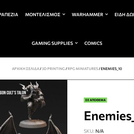
ΡΑΠΈΖΙΑ
ΜΟΝΤΕΛΙΣΜΌΣ
WARHAMMER
ΕΊΔΗ Δ
GAMING SUPPLIES
COMICS
ΑΡΧΙΚΉ ΣΕΛΊΔΑ
/
3D PRINTING
/
RPG MINIATURES
/ ENEMIES_10
ΣΕ ΑΠΟΘΕΜΑ
Enemies
SKU:
N/A