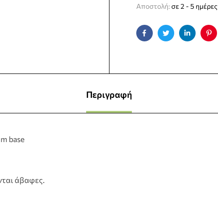
Αποστολή:
σε 2 - 5 ημέρες
Facebook
Twitter
Linkedin
Pin
Περιγραφή
mm base
νται άβαφες.