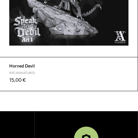
Horned Devil
RPG MINIATURES
15,00
€