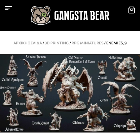
ΑΡΧΙΚΉ ΣΕΛΊΔΑ
/
3D PRINTING
/
RPG MINIATURES
/ ENEMIES_9