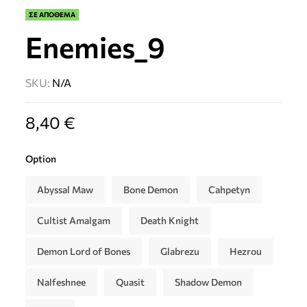
ΣΕ ΑΠΟΘΕΜΑ
Enemies_9
SKU:
N/A
8,40
€
Option
Abyssal Maw
Bone Demon
Cahpetyn
Cultist Amalgam
Death Knight
Demon Lord of Bones
Glabrezu
Hezrou
Nalfeshnee
Quasit
Shadow Demon