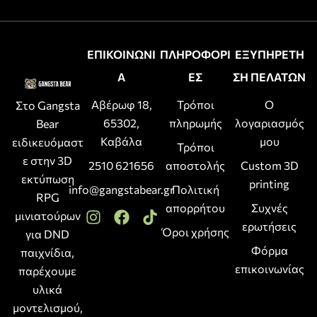
ΕΠΙΚΟΙΝΩΝΙ
ΠΛΗΡΟΦΟΡΙ
ΕΞΥΠΗΡΕΤΗ
Α
ΕΣ
ΣΗ ΠΕΛΑΤΩΝ
Αβέρωφ 18,
Τρόποι
Ο
Στο Gangsta
65302,
πληρωμής
λογαριασμός
Bear
Καβάλα
μου
ειδικευόμαστ
Τρόποι
ε στην 3D
2510 621656
αποστολής
Custom 3D
εκτύπωση
printing
info@gangstabear.gr
Πολιτική
RPG
απορρήτου
Συχνές
μινιατούρων
ερωτήσεις
Όροι χρήσης
για DND
Φόρμα
παιχνίδια,
επικοινωνίας
παρέχουμε
υλικά
μοντελισμού,