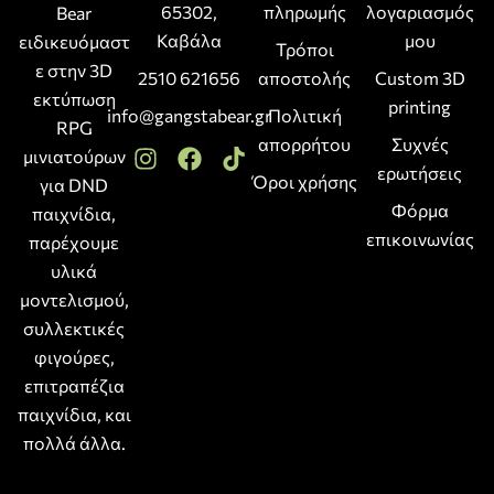
65302,
πληρωμής
λογαριασμός
Bear
Καβάλα
μου
ειδικευόμαστ
Τρόποι
ε στην 3D
2510 621656
αποστολής
Custom 3D
εκτύπωση
printing
info@gangstabear.gr
Πολιτική
RPG
απορρήτου
Συχνές
μινιατούρων
ερωτήσεις
Όροι χρήσης
για DND
Φόρμα
παιχνίδια,
επικοινωνίας
παρέχουμε
υλικά
μοντελισμού,
συλλεκτικές
φιγούρες,
επιτραπέζια
παιχνίδια, και
πολλά άλλα.